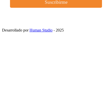
Suscribirme
Recibirás un correo para validar tu email.
Created using Perfit
Desarrollado por
Human Studio
- 2025